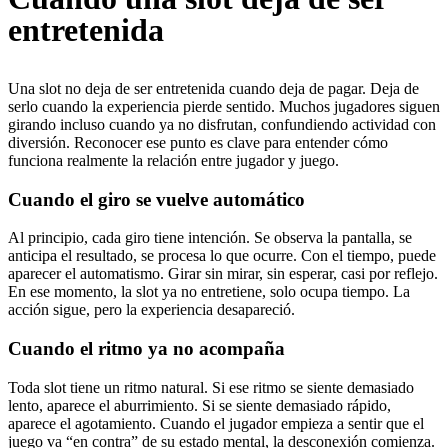
entretenida
Una slot no deja de ser entretenida cuando deja de pagar. Deja de
serlo cuando la experiencia pierde sentido. Muchos jugadores siguen
girando incluso cuando ya no disfrutan, confundiendo actividad con
diversión. Reconocer ese punto es clave para entender cómo
funciona realmente la relación entre jugador y juego.
Cuando el giro se vuelve automático
Al principio, cada giro tiene intención. Se observa la pantalla, se
anticipa el resultado, se procesa lo que ocurre. Con el tiempo, puede
aparecer el automatismo. Girar sin mirar, sin esperar, casi por reflejo.
En ese momento, la slot ya no entretiene, solo ocupa tiempo. La
acción sigue, pero la experiencia desapareció.
Cuando el ritmo ya no acompaña
Toda slot tiene un ritmo natural. Si ese ritmo se siente demasiado
lento, aparece el aburrimiento. Si se siente demasiado rápido,
aparece el agotamiento. Cuando el jugador empieza a sentir que el
juego va “en contra” de su estado mental, la desconexión comienza.