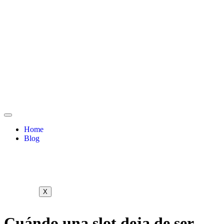
Home
Blog
X
Cuándo una slot deja de ser