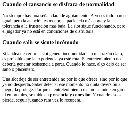
Cuando el cansancio se disfraza de normalidad
No siempre hay una señal clara de agotamiento. A veces todo parece
igual, pero la atención es menor, la paciencia más corta y la
tolerancia a la frustración más baja. La slot sigue funcionando, pero
el jugador ya no está en condiciones de disfrutarla.
Cuando salir se siente incómodo
Si la idea de cerrar la slot genera incomodidad sin una razón clara,
es probable que la experiencia ya esté rota. El entretenimiento no
debería generar resistencia a parar. Cuando lo hace, algo dejó de ser
sano o placentero.
Una slot deja de ser entretenida no por lo que ofrece, sino por lo que
ya no despierta. Saber detectar ese momento no quita diversión al
juego, la protege. Porque el entretenimiento real no se mide en giros
ni en premios, se mide en
presencia y conexión
. Y cuando eso se
pierde, seguir jugando rara vez lo recupera.