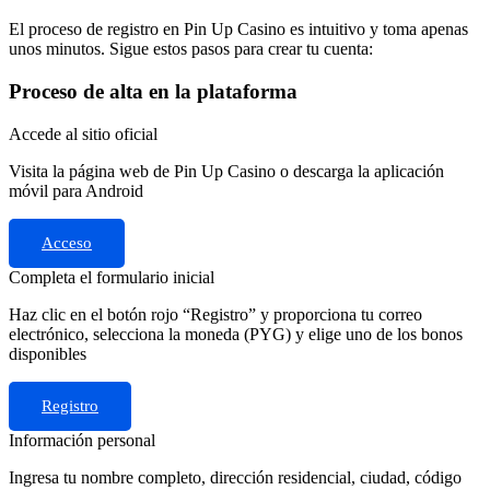
El proceso de registro en Pin Up Casino es intuitivo y toma apenas
unos minutos. Sigue estos pasos para crear tu cuenta:
Proceso de alta en la
plataforma
Accede al sitio oficial
Visita la página web de Pin Up Casino o descarga la aplicación
móvil para Android
Acceso
Completa el formulario inicial
Haz clic en el botón rojo “Registro” y proporciona tu correo
electrónico, selecciona la moneda (PYG) y elige uno de los bonos
disponibles
Registro
Información personal
Ingresa tu nombre completo, dirección residencial, ciudad, código