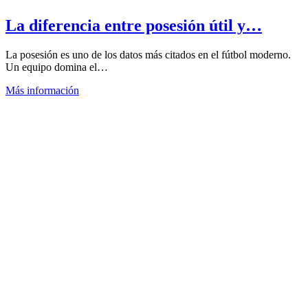
La diferencia entre posesión útil y…
La posesión es uno de los datos más citados en el fútbol moderno.
Un equipo domina el…
Más información