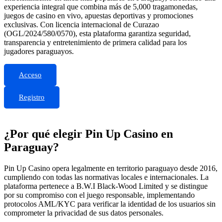
experiencia integral que combina más de 5,000 tragamonedas,
juegos de casino en vivo, apuestas deportivas y promociones
exclusivas. Con licencia internacional de Curazao
(OGL/2024/580/0570), esta plataforma garantiza seguridad,
transparencia y entretenimiento de primera calidad para los
jugadores paraguayos.
Acceso
Registro
¿Por qué elegir Pin Up Casino en
Paraguay?
Pin Up Casino opera legalmente en territorio paraguayo desde 2016,
cumpliendo con todas las normativas locales e internacionales. La
plataforma pertenece a B.W.I Black-Wood Limited y se distingue
por su compromiso con el juego responsable, implementando
protocolos AML/KYC para verificar la identidad de los usuarios sin
comprometer la privacidad de sus datos personales.