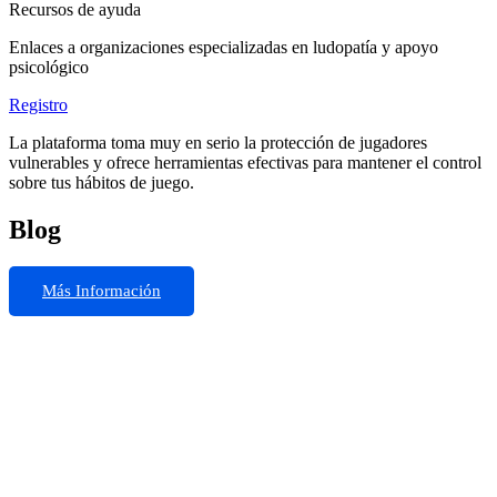
Recursos de ayuda
Enlaces a organizaciones especializadas en ludopatía y apoyo
psicológico
Registro
La plataforma toma muy en serio la protección de jugadores
vulnerables y ofrece herramientas efectivas para mantener el control
sobre tus hábitos de juego.
Blog
Más Información