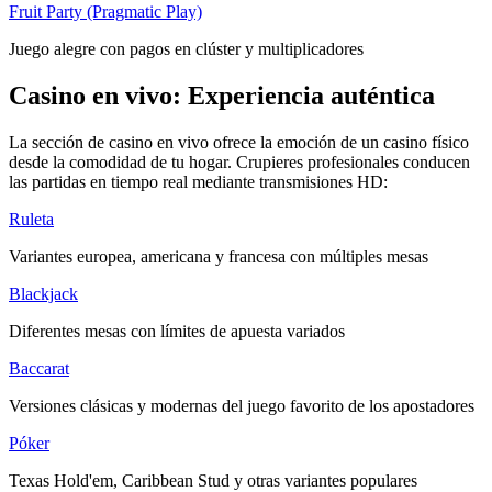
Fruit Party (Pragmatic Play)
Juego alegre con pagos en clúster y multiplicadores
Casino en vivo:
Experiencia auténtica
La sección de casino en vivo ofrece la emoción de un casino físico
desde la comodidad de tu hogar. Crupieres profesionales conducen
las partidas en tiempo real mediante transmisiones HD:
Ruleta
Variantes europea, americana y francesa con múltiples mesas
Blackjack
Diferentes mesas con límites de apuesta variados
Baccarat
Versiones clásicas y modernas del juego favorito de los apostadores
Póker
Texas Hold'em, Caribbean Stud y otras variantes populares