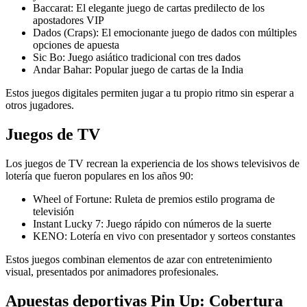
Baccarat: El elegante juego de cartas predilecto de los
apostadores VIP
Dados (Craps): El emocionante juego de dados con múltiples
opciones de apuesta
Sic Bo: Juego asiático tradicional con tres dados
Andar Bahar: Popular juego de cartas de la India
Estos juegos digitales permiten jugar a tu propio ritmo sin esperar a
otros jugadores.
Juegos de TV
Los juegos de TV recrean la experiencia de los shows televisivos de
lotería que fueron populares en los años 90:
Wheel of Fortune: Ruleta de premios estilo programa de
televisión
Instant Lucky 7: Juego rápido con números de la suerte
KENO: Lotería en vivo con presentador y sorteos constantes
Estos juegos combinan elementos de azar con entretenimiento
visual, presentados por animadores profesionales.
Apuestas deportivas
Pin Up
: Cobertura